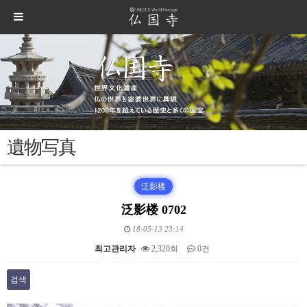
遺物写真
泛影楼
泛影楼 0702
18-05-13 23:14
최고관리자
2,320회
0건
검색
본문