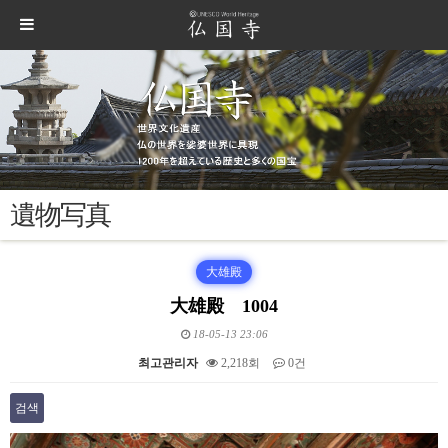
遺物写真
大雄殿
大雄殿 1004
18-05-13 23:06
최고관리자
2,218회
0건
검색
본문