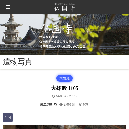
遺物写真
大雄殿
大雄殿 1105
18-05-13 23:05
최고관리자
2,001회
0건
검색
본문