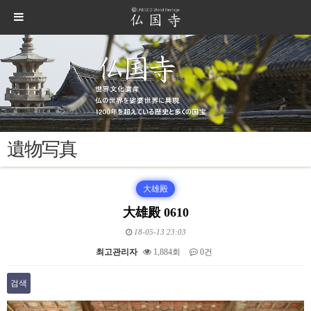
遺物写真
大雄殿
大雄殿 0610
18-05-13 23:03
최고관리자
1,884회
0건
검색
본문