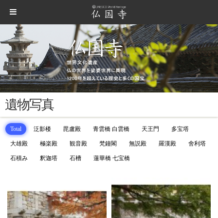
遺物写真
Total
泛影楼
毘盧殿
青雲橋 白雲橋
天王門
多宝塔
大雄殿
極楽殿
観音殿
梵鐘閣
無説殿
羅漢殿
舍利塔
石積み
釈迦塔
石槽
蓮華橋 七宝橋