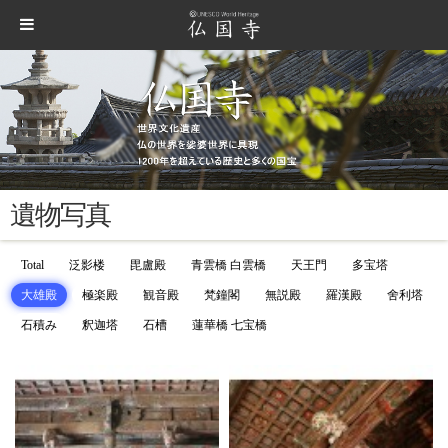
遺物写真
Total
泛影楼
毘盧殿
青雲橋 白雲橋
天王門
多宝塔
大雄殿
極楽殿
観音殿
梵鐘閣
無説殿
羅漢殿
舍利塔
石積み
釈迦塔
石槽
蓮華橋 七宝橋