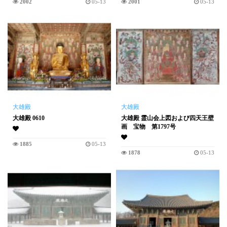
2002
05-13
2001
05-13
大雄殿
大雄殿
大雄殿 0610
大雄殿 霊山会上図および四天王壁
画 宝物 第1797号
1885
05-13
1878
05-13